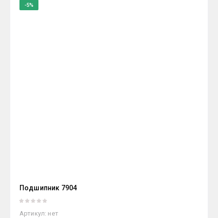
-5%
Цена - возрастание
Название - Я-А
Название - А-Я
Подшипник 7904
Артикул:
нет