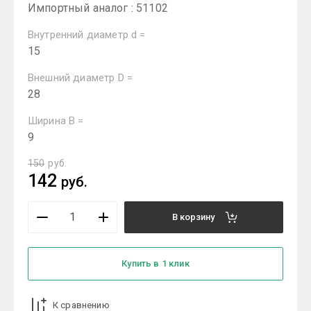
Импортный аналог : 51102
Внутренний диаметр d =
15
Внешний диаметр D =
28
Ширина B =
9
150
руб.
142
руб.
В корзину
Купить в 1 клик
К сравнению